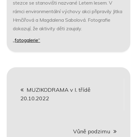
stezce se stanovišti nazvané Letem lesem. V
rámci environmentální výchovy akci připravily Jitka
Hrnčířová a Magdalena Sabolová. Fotografie
dokazují, že aktivity děti zaujaly.
„fotogalerie“
Navigace
MUZIKODRAMA v I. třídě
pro
20.10.2022
příspěvek
Vůně podzimu