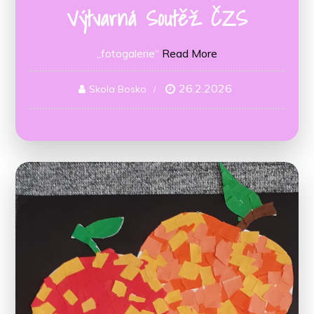
Výtvarná Soutěž ČZS
„fotogalerie“
Read More
26.2.2026
Skola Bosko