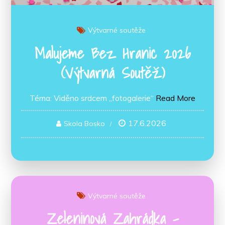
Výtvarné soutěže
Malujeme Bez Hranic 2026
(výtvarná Soutěž)
Téma: Viděno srdcem „fotogalerie“
Read More
17.6.2026
Skola Bosko
Výtvarné soutěže
Zeleninová Zahrádka –