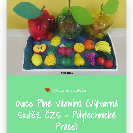
Výtvarné soutěže
Ovoce Plné Vitamínů (výtvarná
Soutěž ČZS – Polytechnické
Práce)