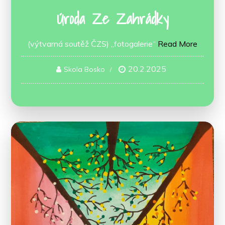
Úroda Ze Zahrádky
(výtvarná soutěž ČZS) „fotogalerie“
Read More
20.2.2025
Skola Bosko