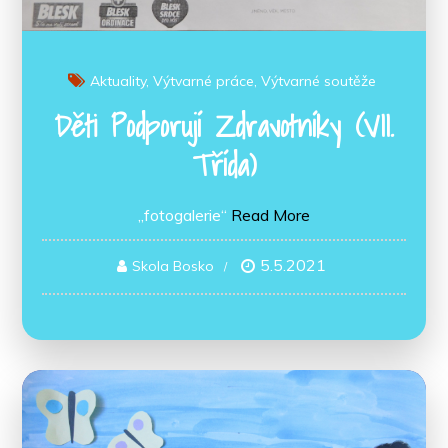
Aktuality
Výtvarné práce
Výtvarné soutěže
Děti Podporují Zdravotníky (VII.
Třída)
„fotogalerie“
Read More
5.5.2021
Skola Bosko