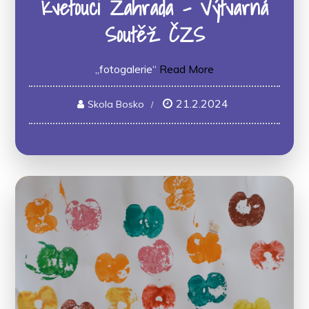
Kvetoucí Zahrada – Výtvarná
Soutěž ČZS
„fotogalerie“
Read More
21.2.2024
Skola Bosko