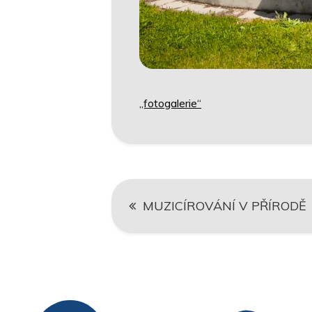
„fotogalerie“
Navigace
MUZICÍROVÁNÍ V PŘÍRODĚ
pro
příspěvek