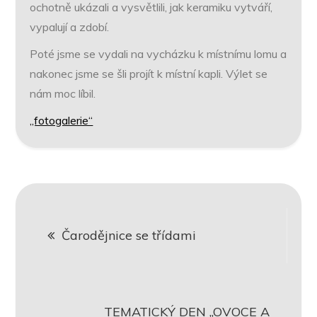
ochotně ukázali a vysvětlili, jak keramiku vytváří,
vypalují a zdobí.
Poté jsme se vydali na vycházku k místnímu lomu a
nakonec jsme se šli projít k místní kapli. Výlet se
nám moc líbil.
„fotogalerie“
Navigace
Čarodějnice se třídami
pro
příspěvek
TEMATICKÝ DEN „OVOCE A