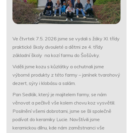
Ve čtvrtek 7.5. 2026 jsme se vydali s žáky XI. třídy
praktické školy dvouleté a dětmi ze 4. třídy
základní školy na kozí farmu do Šošůvky.
Viděli jsme kozu s kůzlátky a ochutnali jsme
výborné produkty z této farmy – janínek tvarohový
dezert, sýry i klobásu a salám.
Pan Sedlák, který je majitelem farmy, se nám
věnovat a pečlivě vše kolem chovu koz vysvětlil.
Posilnění všemi dobrotami, jsme se šli společně
podívat do keramiky Lucie. Navštívili jsme
keramickou dílnu, kde nám zaměstnanci vše