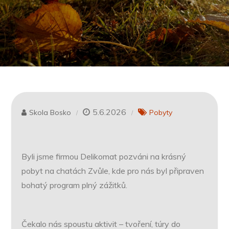
5.6.2026
Skola Bosko
Pobyty
Byli jsme firmou Delikomat pozváni na krásný
pobyt na chatách Zvůle, kde pro nás byl připraven
bohatý program plný zážitků.
Čekalo nás spoustu aktivit – tvoření, túry do