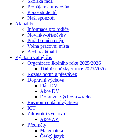
Školská rada
Pronájem a ubytování
Praxe studentů
Naši sponzoři
Aktuality
Informace pro rodiče
Novinky-příspěvky
Pořád se něco děje
Volná pracovní místa
Archiv aktualit
Výuka a volný čas
Organizace školního roku 2025/2026
Třídní schůzky v roce 2025/2026
Rozpis hodin a přestávek
Dopravní výchova
Plán DV
Akce DV
Dopravní výchova – videa
Environmentální výchova
ICT
Zdravotní výchova
Akce ZV
Předměty
Matematika
Český jazyk