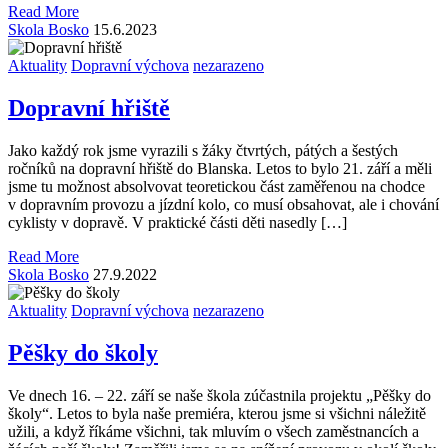
Read More
Skola Bosko
15.6.2023
Aktuality
Dopravní výchova
nezarazeno
Dopravní hřiště
Jako každý rok jsme vyrazili s žáky čtvrtých, pátých a šestých
ročníků na dopravní hřiště do Blanska. Letos to bylo 21. září a měli
jsme tu možnost absolvovat teoretickou část zaměřenou na chodce
v dopravním provozu a jízdní kolo, co musí obsahovat, ale i chování
cyklisty v dopravě. V praktické části děti nasedly […]
Read More
Skola Bosko
27.9.2022
Aktuality
Dopravní výchova
nezarazeno
Pěšky do školy
Ve dnech 16. – 22. září se naše škola zúčastnila projektu „Pěšky do
školy“. Letos to byla naše premiéra, kterou jsme si všichni náležitě
užili, a když říkáme všichni, tak mluvím o všech zaměstnancích a