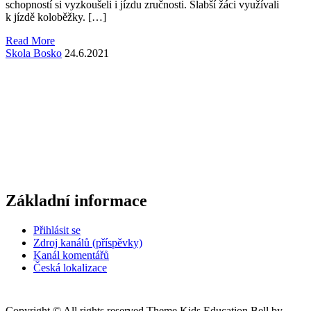
schopností si vyzkoušeli i jízdu zručnosti. Slabší žáci využívali
k jízdě koloběžky. […]
Read More
Skola Bosko
24.6.2021
Základní informace
Přihlásit se
Zdroj kanálů (příspěvky)
Kanál komentářů
Česká lokalizace
Copyright © All rights reserved.Theme Kids Education Bell by