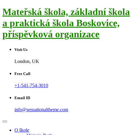
Skip
Mateřská škola, základní škola
to
content
a praktická škola Boskovice,
příspěvková organizace
Visit Us
London, UK
Free Call
+1-541-754-3010
Email ID
info@sensationaltheme.com
O škole