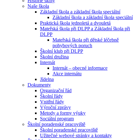
Historie školy
Naše škola
Základní škola a základní škola speciální
Základní škola a základní škola speciální
Praktická škola jednoletá a dvouletá
Mateřská škola při DLPP a Základní škola při
DLPP
Mateřská škola při dětské léčebně
pohybových poruch
Školní klub při DLPP
Školní družina
Internát
Internát – obecné informace
Akce internátu
Jídelna
Dokumenty
Organizační řád
Školní řády
Vnitřní řády
Výroční zprávy
Metody a formy výuky
Sociální program
Školní poradenské pracoviště
Školní poradenské pracoviště
Užitečné webové stránky a kontakty