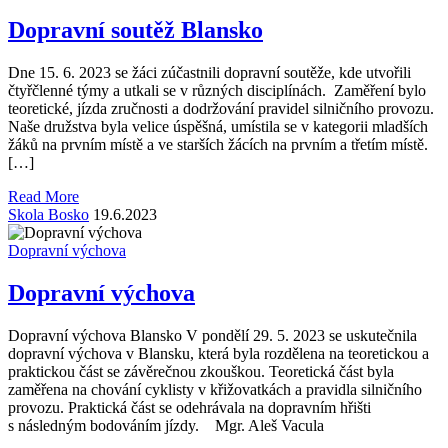
Dopravní soutěž Blansko
Dne 15. 6. 2023 se žáci zúčastnili dopravní soutěže, kde utvořili
čtyřčlenné týmy a utkali se v různých disciplínách. Zaměření bylo
teoretické, jízda zručnosti a dodržování pravidel silničního provozu.
Naše družstva byla velice úspěšná, umístila se v kategorii mladších
žáků na prvním místě a ve starších žácích na prvním a třetím místě.
[…]
Read More
Skola Bosko
19.6.2023
Dopravní výchova
Dopravní výchova
Dopravní výchova Blansko V pondělí 29. 5. 2023 se uskutečnila
dopravní výchova v Blansku, která byla rozdělena na teoretickou a
praktickou část se závěrečnou zkouškou. Teoretická část byla
zaměřena na chování cyklisty v křižovatkách a pravidla silničního
provozu. Praktická část se odehrávala na dopravním hřišti
s následným bodováním jízdy. Mgr. Aleš Vacula