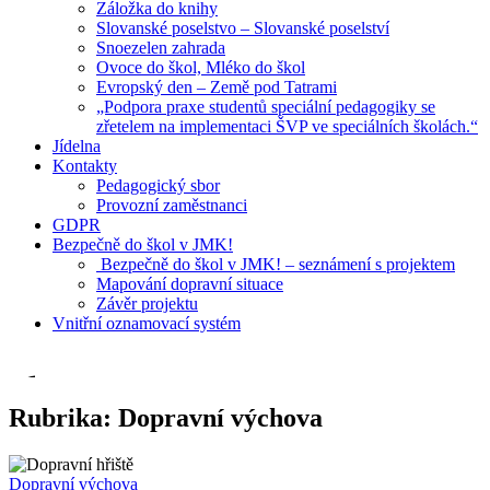
Záložka do knihy
Slovanské poselstvo – Slovanské poselství
Snoezelen zahrada
Ovoce do škol, Mléko do škol
Evropský den – Země pod Tatrami
„Podpora praxe studentů speciální pedagogiky se
zřetelem na implementaci ŠVP ve speciálních školách.“
Jídelna
Kontakty
Pedagogický sbor
Provozní zaměstnanci
GDPR
Bezpečně do škol v JMK!
Bezpečně do škol v JMK! – seznámení s projektem
Mapování dopravní situace
Závěr projektu
Vnitřní oznamovací systém
Rubrika:
Dopravní výchova
Dopravní výchova