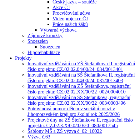
Český jazyk – soutěže
Akce ČJ
Procvičování učiva
Videoprojekce ČJ
Práce našich žáků
Výtvarná výchova
Zájmové kroužky
Snoezelen
Snoezelen
Hiporehabilitace
Projekty
Inovativní vzdělávání na ZŠ Štefanikova II, registrační
číslo projektu: CZ.02.02.04/00/24_034/0013401
Inovativní vzdělávání na SŠ Štefanikova II, registrační
číslo projektu: CZ.02.02.04/00/24_035/0013403
Inovativní vzdělávání na ZŠ Štefanikova, registrační
číslo projektu: CZ.02.02.XX/00/22_002/0004010
Inovativní vzdělávání na SŠ Štefanikova, registrační
číslo projektu: CZ.02.02.XX/00/22_003/0003496
Potravinová pomoc dětem v sociální nouzi v
Jihomoravském kraji pro školní rok 2025/2026
Projektové dny na ZŠ Štefánikova II, registrační číslo
projektu: CZ.02.3.X/0.0/0.0/20_080/0017545
Šablony MŠ a ZŠ výzva č. 02 16022
Výzva č.63