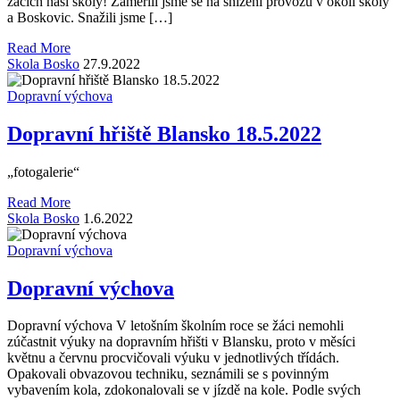
žácích naší školy! Zaměřili jsme se na snížení provozu v okolí školy
a Boskovic. Snažili jsme […]
Read More
Skola Bosko
27.9.2022
Dopravní výchova
Dopravní hřiště Blansko 18.5.2022
„fotogalerie“
Read More
Skola Bosko
1.6.2022
Dopravní výchova
Dopravní výchova
Dopravní výchova V letošním školním roce se žáci nemohli
zúčastnit výuky na dopravním hřišti v Blansku, proto v měsíci
květnu a červnu procvičovali výuku v jednotlivých třídách.
Opakovali obvazovou techniku, seznámili se s povinným
vybavením kola, zdokonalovali se v jízdě na kole. Podle svých