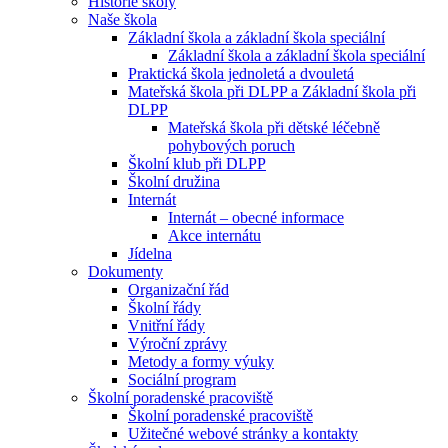
Historie školy
Naše škola
Základní škola a základní škola speciální
Základní škola a základní škola speciální
Praktická škola jednoletá a dvouletá
Mateřská škola při DLPP a Základní škola při
DLPP
Mateřská škola při dětské léčebně
pohybových poruch
Školní klub při DLPP
Školní družina
Internát
Internát – obecné informace
Akce internátu
Jídelna
Dokumenty
Organizační řád
Školní řády
Vnitřní řády
Výroční zprávy
Metody a formy výuky
Sociální program
Školní poradenské pracoviště
Školní poradenské pracoviště
Užitečné webové stránky a kontakty