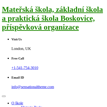
Skip
Mateřská škola, základní škola
to
content
a praktická škola Boskovice,
příspěvková organizace
Visit Us
London, UK
Free Call
+1-541-754-3010
Email ID
info@sensationaltheme.com
O škole