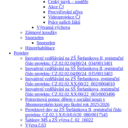
Český jazyk – soutěže
Akce ČJ
Procvičování učiva
Videoprojekce ČJ
Práce našich žáků
Výtvarná výchova
Zájmové kroužky
Snoezelen
Snoezelen
Hiporehabilitace
Projekty
Inovativní vzdělávání na ZŠ Štefanikova II, registrační
číslo projektu: CZ.02.02.04/00/24_034/0013401
Inovativní vzdělávání na SŠ Štefanikova II, registrační
číslo projektu: CZ.02.02.04/00/24_035/0013403
Inovativní vzdělávání na ZŠ Štefanikova, registrační
číslo projektu: CZ.02.02.XX/00/22_002/0004010
Inovativní vzdělávání na SŠ Štefanikova, registrační
číslo projektu: CZ.02.02.XX/00/22_003/0003496
Potravinová pomoc dětem v sociální nouzi v
Jihomoravském kraji pro školní rok 2025/2026
Projektové dny na ZŠ Štefánikova II, registrační číslo
projektu: CZ.02.3.X/0.0/0.0/20_080/0017545
Šablony MŠ a ZŠ výzva č. 02 16022
Výzva č.63