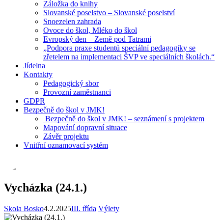
Záložka do knihy
Slovanské poselstvo – Slovanské poselství
Snoezelen zahrada
Ovoce do škol, Mléko do škol
Evropský den – Země pod Tatrami
„Podpora praxe studentů speciální pedagogiky se
zřetelem na implementaci ŠVP ve speciálních školách.“
Jídelna
Kontakty
Pedagogický sbor
Provozní zaměstnanci
GDPR
Bezpečně do škol v JMK!
Bezpečně do škol v JMK! – seznámení s projektem
Mapování dopravní situace
Závěr projektu
Vnitřní oznamovací systém
Vycházka (24.1.)
Skola Bosko
4.2.2025
III. třída
Výlety