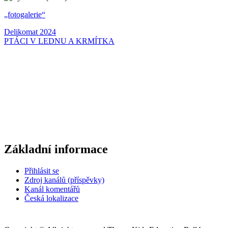
„fotogalerie“
Navigace
Delikomat 2024
PTÁCI V LEDNU A KRMÍTKA
pro
příspěvek
Základní informace
Přihlásit se
Zdroj kanálů (příspěvky)
Kanál komentářů
Česká lokalizace