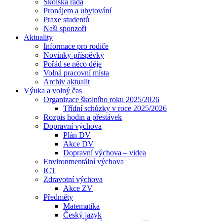
Školská rada
Pronájem a ubytování
Praxe studentů
Naši sponzoři
Aktuality
Informace pro rodiče
Novinky-příspěvky
Pořád se něco děje
Volná pracovní místa
Archiv aktualit
Výuka a volný čas
Organizace školního roku 2025/2026
Třídní schůzky v roce 2025/2026
Rozpis hodin a přestávek
Dopravní výchova
Plán DV
Akce DV
Dopravní výchova – videa
Environmentální výchova
ICT
Zdravotní výchova
Akce ZV
Předměty
Matematika
Český jazyk