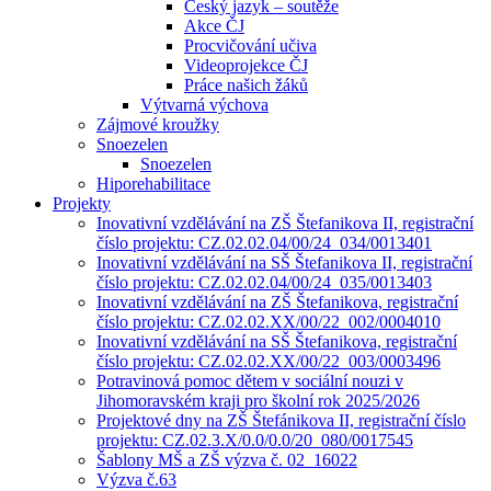
Český jazyk – soutěže
Akce ČJ
Procvičování učiva
Videoprojekce ČJ
Práce našich žáků
Výtvarná výchova
Zájmové kroužky
Snoezelen
Snoezelen
Hiporehabilitace
Projekty
Inovativní vzdělávání na ZŠ Štefanikova II, registrační
číslo projektu: CZ.02.02.04/00/24_034/0013401
Inovativní vzdělávání na SŠ Štefanikova II, registrační
číslo projektu: CZ.02.02.04/00/24_035/0013403
Inovativní vzdělávání na ZŠ Štefanikova, registrační
číslo projektu: CZ.02.02.XX/00/22_002/0004010
Inovativní vzdělávání na SŠ Štefanikova, registrační
číslo projektu: CZ.02.02.XX/00/22_003/0003496
Potravinová pomoc dětem v sociální nouzi v
Jihomoravském kraji pro školní rok 2025/2026
Projektové dny na ZŠ Štefánikova II, registrační číslo
projektu: CZ.02.3.X/0.0/0.0/20_080/0017545
Šablony MŠ a ZŠ výzva č. 02 16022
Výzva č.63