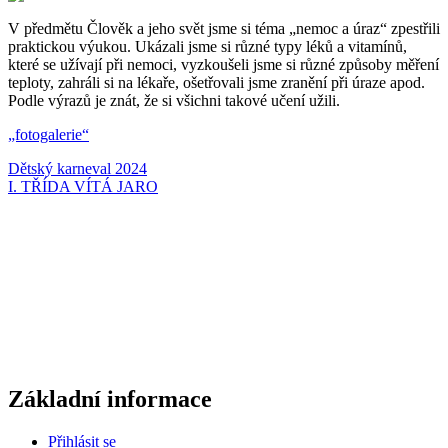
V předmětu Člověk a jeho svět jsme si téma „nemoc a úraz“ zpestřili
praktickou výukou. Ukázali jsme si různé typy léků a vitamínů,
které se užívají při nemoci, vyzkoušeli jsme si různé způsoby měření
teploty, zahráli si na lékaře, ošetřovali jsme zranění při úraze apod.
Podle výrazů je znát, že si všichni takové učení užili.
„fotogalerie“
Navigace
Dětský karneval 2024
I. TŘÍDA VÍTÁ JARO
pro
příspěvek
Základní informace
Přihlásit se