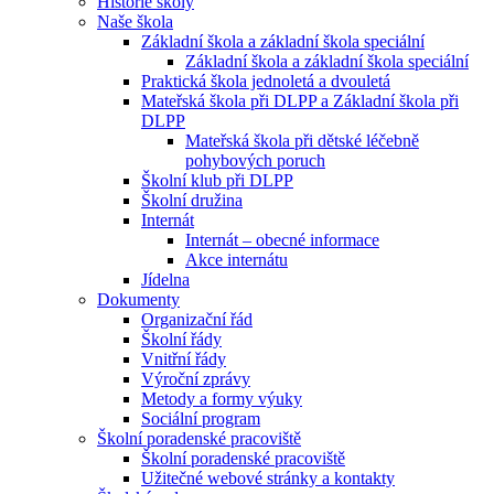
Historie školy
Naše škola
Základní škola a základní škola speciální
Základní škola a základní škola speciální
Praktická škola jednoletá a dvouletá
Mateřská škola při DLPP a Základní škola při
DLPP
Mateřská škola při dětské léčebně
pohybových poruch
Školní klub při DLPP
Školní družina
Internát
Internát – obecné informace
Akce internátu
Jídelna
Dokumenty
Organizační řád
Školní řády
Vnitřní řády
Výroční zprávy
Metody a formy výuky
Sociální program
Školní poradenské pracoviště
Školní poradenské pracoviště
Užitečné webové stránky a kontakty