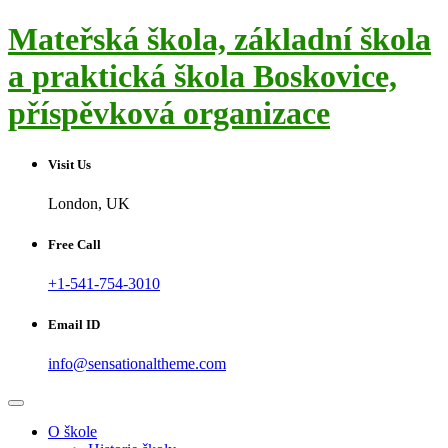
Skip
Mateřská škola, základní škola
to
content
a praktická škola Boskovice,
příspěvková organizace
Visit Us
London, UK
Free Call
+1-541-754-3010
Email ID
info@sensationaltheme.com
O škole