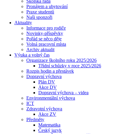
Školská rada
Pronájem a ubytování
Praxe studentů
Naši sponzoři
Aktuality
Informace pro rodiče
Novinky-příspěvky
Pořád se něco děje
Volná pracovní místa
Archiv aktualit
Výuka a volný čas
Organizace školního roku 2025/2026
Třídní schůzky v roce 2025/2026
Rozpis hodin a přestávek
Dopravní výchova
Plán DV
Akce DV
Dopravní výchova – videa
Environmentální výchova
ICT
Zdravotní výchova
Akce ZV
Předměty
Matematika
Český jazyk